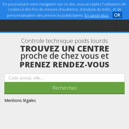
En poursuivant votre navigation sur ce site, vous acceptez l'utilisation de
cookies à des fins de mesure d'audience, d'analyse du trafic, et de
OK
personnalisation des annonces publicitaires.
En savoir plus.
Accueil
Aide
Controle technique poids lourds
Mentions légales
TROUVEZ UN CENTRE
proche de chez vous et
PRENEZ RENDEZ-VOUS
Mentions légales