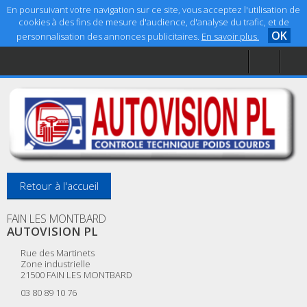
En poursuivant votre navigation sur ce site, vous acceptez l'utilisation de
cookies à des fins de mesure d'audience, d'analyse du trafic, et de
OK
personnalisation des annonces publicitaires.
En savoir plus.
Accueil
Aide
Mentions légales
Retour à l'accueil
FAIN LES MONTBARD
AUTOVISION PL
Rue des Martinets
Zone industrielle
21500
FAIN LES MONTBARD
03 80 89 10 76