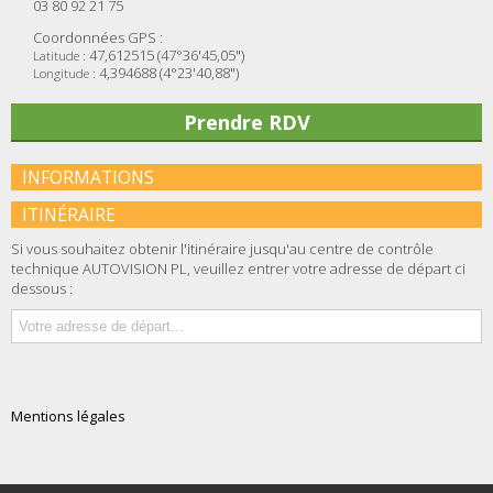
03 80 92 21 75
Coordonnées GPS :
47,612515 (47°36'45,05")
Latitude :
4,394688 (4°23'40,88")
Longitude :
Prendre RDV
INFORMATIONS
ITINÉRAIRE
Si vous souhaitez obtenir l'itinéraire jusqu'au centre de contrôle
technique AUTOVISION PL, veuillez entrer votre adresse de départ ci
dessous :
Mentions légales