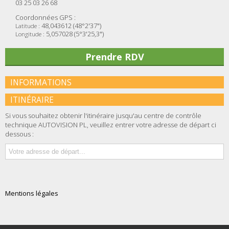
03 25 03 26 68
Coordonnées GPS :
48,043612 (48°2'37")
Latitude :
5,057028 (5°3'25,3")
Longitude :
Prendre RDV
INFORMATIONS
ITINÉRAIRE
Si vous souhaitez obtenir l'itinéraire jusqu'au centre de contrôle
technique AUTOVISION PL, veuillez entrer votre adresse de départ ci
dessous :
Mentions légales