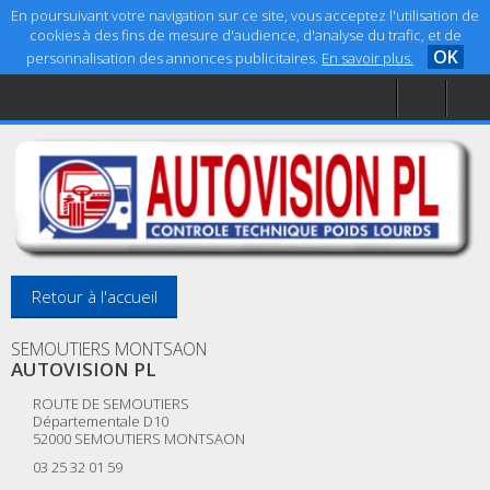
En poursuivant votre navigation sur ce site, vous acceptez l'utilisation de
cookies à des fins de mesure d'audience, d'analyse du trafic, et de
OK
personnalisation des annonces publicitaires.
En savoir plus.
Accueil
Aide
Mentions légales
Retour à l'accueil
SEMOUTIERS MONTSAON
AUTOVISION PL
ROUTE DE SEMOUTIERS
Départementale D10
52000
SEMOUTIERS MONTSAON
03 25 32 01 59