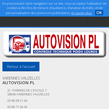
En poursuivant votre navigation sur ce site, vous acceptez l'utilisation de
cookies à des fins de mesure d'audience, d'analyse du trafic, et de
OK
personnalisation des annonces publicitaires.
En savoir plus.
Accueil
Aide
Mentions légales
Retour à l'accueil
VARENNES VAUZELLES
AUTOVISION PL
ZI - PARKING DE L'ESCALE 7
58640
VARENNES VAUZELLES
03 86 38 21 66
03 86 71 06 43