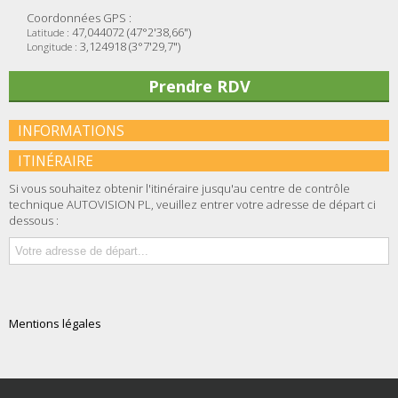
Coordonnées GPS :
47,044072 (47°2'38,66")
Latitude :
3,124918 (3°7'29,7")
Longitude :
Prendre RDV
INFORMATIONS
ITINÉRAIRE
Si vous souhaitez obtenir l'itinéraire jusqu'au centre de contrôle
technique AUTOVISION PL, veuillez entrer votre adresse de départ ci
dessous :
Mentions légales