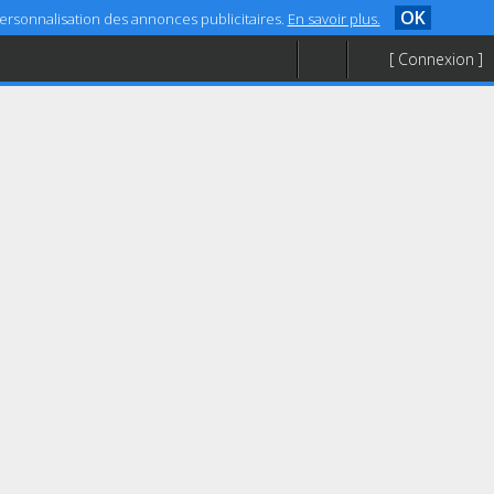
OK
 personnalisation des annonces publicitaires.
En savoir plus.
[ Connexion ]