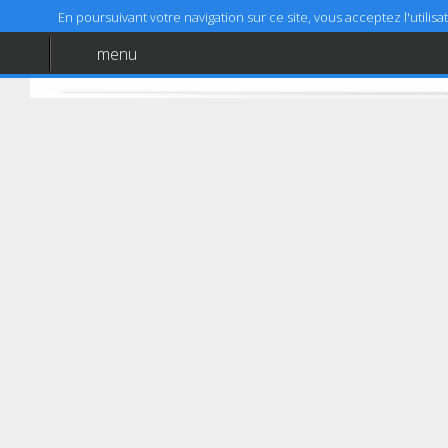
En poursuivant votre navigation sur ce site, vous acceptez l'utili
menu
Accueil
Aide
Mentions légales
Retour à l'accueil
VITRY EN ARTOIS
AUTOVISION PL
CD 40
ROUTE D'IZEL
62490
VITRY EN ARTOIS
03 21 71 41 09
03 21 71 41 48